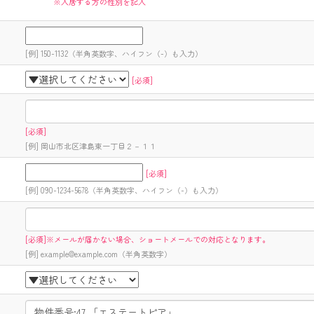
※入居する方の性別を記入
[例] 150-1132（半角英数字、ハイフン（-）も入力）
[必須]
[必須]
[例] 岡山市北区津島東一丁目２－１１
[必須]
[例] 090-1234-5678（半角英数字、ハイフン（-）も入力）
[必須]※メールが届かない場合、ショートメールでの対応となります。
[例] example@example.com（半角英数字）