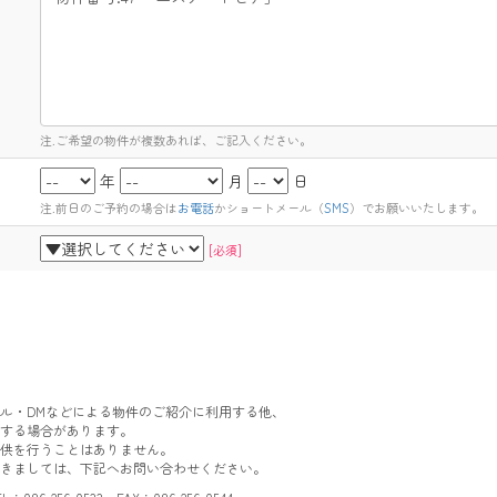
注.ご希望の物件が複数あれば、ご記入ください。
年
月
日
注.前日のご予約の場合は
お電話
かショートメール（
SMS
）でお願いいたします。
[必須]
ル・DMなどによる物件のご紹介に利用する他、
する場合があります。
供を行うことはありません。
きましては、下記へお問い合わせください。