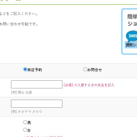
などをご記入ください。
にお問い合わせ可能です。
来店予約
お問合せ
[必須]
※入居する方の氏名を記入
[例] 岡山 太郎
[例] オカヤマ タロウ
男
女