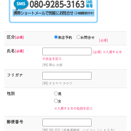
区分
[必須]
来店予約
お問合せ
[必須]
氏名
[必須]
[必須]
※入居する方
の氏名を記入
[例] 岡山 太郎
フリガナ
[例] オカヤマ タロウ
性別
男
女
※入居する方の性別を記入
郵便番号
[例] 150-1132（半角英数字、ハイフン（-）も入力）