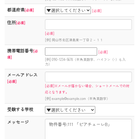
都道府県
[必須]
[必須]
住所
[必須]
[必須]
[例] 岡山市北区津島東一丁目２－１１
携帯電話番号
[必
[必須]
須]
[例] 090-1234-5678（半角英数字、ハイフン（-）も入
力）
メールアドレス
[必須]
[必須]※メールが届かない場合、ショートメールでの対
応となります。
[例] example@example.com（半角英数字）
受験する学校
メッセージ