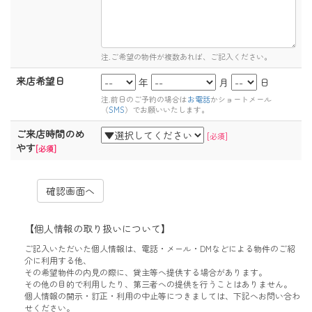
注.ご希望の物件が複数あれば、ご記入ください。
来店希望日
年
月
日
注.前日のご予約の場合は
お電話
かショートメール
（
SMS
）でお願いいたします。
ご来店時間のめ
[必須]
やす
[必須]
【個人情報の取り扱いについて】
ご記入いただいた個人情報は、電話・メール・DMなどによる物件のご紹
介に利用する他、
その希望物件の内見の際に、貸主等へ提供する場合があります。
その他の目的で利用したり、第三者への提供を行うことはありません。
個人情報の開示・訂正・利用の中止等につきましては、下記へお問い合わ
せください。