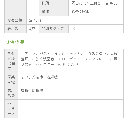
住所
岡山市北区三野２丁目10-50
構造
鉄骨 2階建
専有面積
29.40㎡
総戸数
間取りタイプ
4戸
1K
設備概要
専有
エアコン、バス・トイレ別、キッチン（ガス２口コンロ設
部分
置可）、独立洗面台、クローゼット、ウォシュレット、照
（個
明器具、バルコニー、給湯（ガス）
室）
家具
２ドア冷蔵庫、洗濯機
家電
共用
屋根付駐輪場
部分
セキ
ュリ
ティ