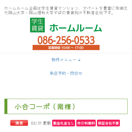
ホームルーム企画は学生賃貸マンション、アパートを豊富に取揃え
た岡山大学・岡山理科大学そばの賃貸向け不動産会社です。
ホームルーム
物件メニュー
来店予約・問合せ
小合コーポ（南棟）
03/31 更新
敷金礼金なし
仲介料無料
保証会社不要