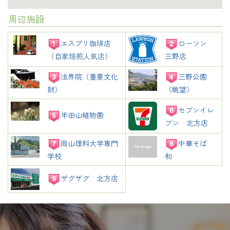
周辺施設
エスプリ珈琲店
ローソン
（自家焙煎人気店）
三野店
法界院（重要文化
三野公園
財）
（眺望）
セブンイレ
半田山植物園
ブン 北方店
岡山理科大学専門
中華そば
学校
和
ザグザグ 北方店