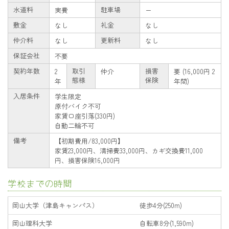
水道料
駐車場
実費
ー
敷金
礼金
なし
なし
仲介料
更新料
なし
なし
保証会社
不要
契約年数
取引
損害
2
仲介
要 (16,000円 2
態様
保険
年
年間)
入居条件
学生限定
原付バイク不可
家賃口座引落(330円)
自動二輪不可
備考
【初期費用/83,000円】
家賃23,000円、清掃費33,000円、カギ交換費11,000
円、損害保険16,000円
学校までの時間
岡山大学（津島キャンパス）
徒歩4分(250m)
岡山理科大学
自転車8分(1,590m)