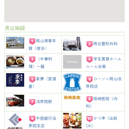
周辺施設
岡山県青年
岡北整形外科
館（宿泊）
（中華料
学生賃貸ホーム
理）一龍
ルーム企画
家夢（居酒
ローソン岡山法
屋）
界院店
岡崎医院（内
法界院駅
科）
中国銀行法
かつ亭（出前
界院支店
OK）