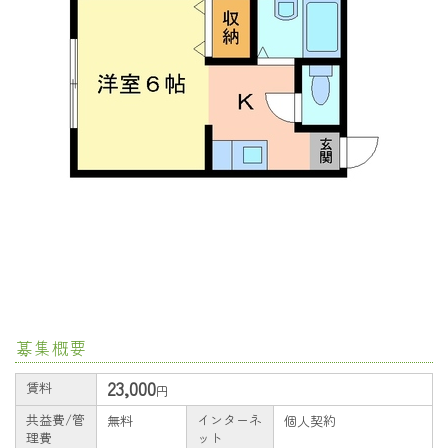
募集概要
23,000
賃料
円
共益費/管
インターネ
無料
個人契約
理費
ット