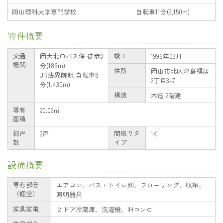
岡山理科大学専門学校
自転車11分(2,150m)
物件概要
交通
竣工
岡大北口バス停 徒歩3
1996年03月
機関
分(186m)
住所
岡山市北区津島福居
JR法界院駅 自転車8
2丁目3-7
分(1,430m)
構造
木造 2階建
専有
20.02㎡
面積
総戸
間取りタ
2戸
1K
数
イプ
設備概要
専有部分
エアコン、バス・トイレ別、フローリング、収納、
（個室）
照明器具
家具家電
２ドア冷蔵庫、洗濯機、IHコンロ