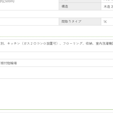
2,600m)
構造
木造 
間取りタイプ
1K
レ別、キッチン（ガス２口コンロ設置可）、フローリング、収納、室内洗濯機
屋根付駐輪場