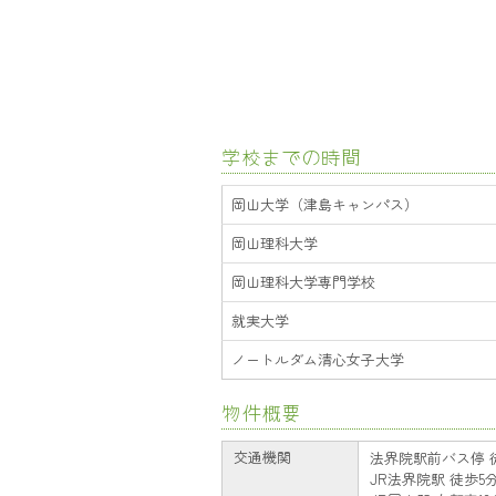
学校までの時間
岡山大学（津島キャンパス）
岡山理科大学
岡山理科大学専門学校
就実大学
ノートルダム清心女子大学
物件概要
交通機関
法界院駅前バス停 徒歩
JR法界院駅 徒歩5分(