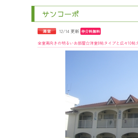
サンコーポ
12/14 更新
仲介料無料
全室南向きの明るいお部屋☆洋室8帖タイプと広々10帖