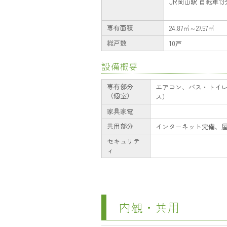
JR岡山駅 自転車13分(
専有面積
24.87㎡～27.57㎡
総戸数
10戸
設備概要
専有部分
エアコン、バス・トイ
（個室）
ス）
家具家電
共用部分
インターネット完備、
セキュリテ
ィ
内観・共用