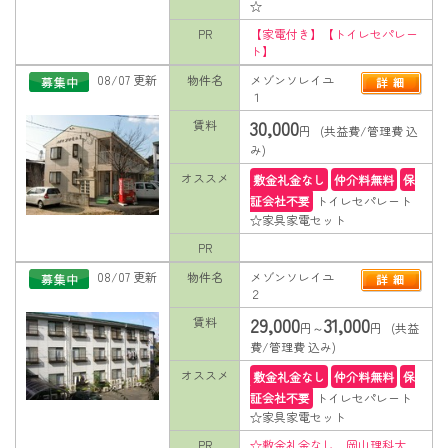
☆
PR
【家電付き】【トイレセパレー
ト】
08/07 更新
物件名
メゾンソレイユ
１
30,000
賃料
円 (共益費/管理費 込
み)
オススメ
敷金礼金なし
仲介料無料
保
証会社不要
トイレセパレート
☆家具家電セット
PR
08/07 更新
物件名
メゾンソレイユ
２
29,000
31,000
賃料
円～
円 (共益
費/管理費 込み)
オススメ
敷金礼金なし
仲介料無料
保
証会社不要
トイレセパレート
☆家具家電セット
PR
☆敷金礼金なし 岡山理科大