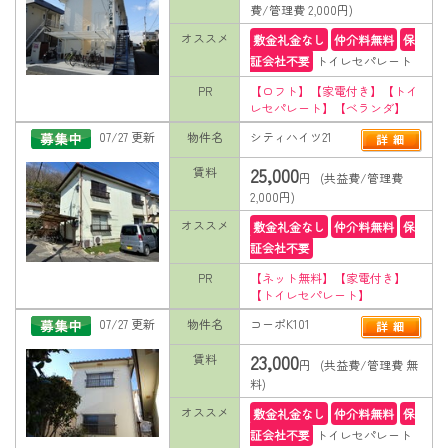
費/管理費 2,000円)
オススメ
敷金礼金なし
仲介料無料
保
証会社不要
トイレセパレート
PR
【ロフト】【家電付き】【トイ
レセパレート】【ベランダ】
07/27 更新
物件名
シティハイツ21
25,000
賃料
円 (共益費/管理費
2,000円)
オススメ
敷金礼金なし
仲介料無料
保
証会社不要
PR
【ネット無料】【家電付き】
【トイレセパレート】
07/27 更新
物件名
コーポK101
23,000
賃料
円 (共益費/管理費 無
料)
オススメ
敷金礼金なし
仲介料無料
保
証会社不要
トイレセパレート