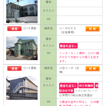
賃料
オススメ
PR
12/14 更新
物件名
コーポひたち
（女性専用）
賃料
オススメ
敷金礼金なし
PR
インターネット無料・入口に鍵
がかかり外部からの侵入を防ぎ
ます。
12/14 更新
物件名
小合コーポ（北
棟）
賃料
オススメ
敷金礼金なし
仲介料無料
保
証会社不要
トイレセパレート
☆洋間10.5帖☆独立洗面台
PR
☆敷金礼金仲介料なし ☆冷蔵
庫.洗濯機・カーテン付♪