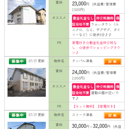
23,000
賃料
円 (共益費/管理費
2,500円)
オススメ
敷金礼金なし
仲介料無料
保
証会社不要
ラム―タウン（ユ
ニクロ、ＧＵ、ザグザグ、ダイ
ソーなど）に徒歩3分♪♪
PR
家電付き☆敷金礼金仲介料な
し ☆徒歩でショッピングタウ
ン♪
07/27 更新
物件名
テンパル津島
24,000
賃料
円 (共益費/管理費
2,000円)
オススメ
敷金礼金なし
仲介料無料
保
証会社不要
運動公園が近いで
す♪
PR
【ネット無料】【家電付き】
07/27 更新
物件名
ストーク津島
30,000
32,000
賃料
円～
円 (共益