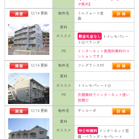
ダ南向】
12/14 更新
物件名
ミルフォード定
森
賃料
オススメ
敷金礼金なし
トイレセパレー
ト☆ベランダ
PR
インターネット使用料無料のマ
ンションです♪
12/14 更新
物件名
フレグランスM1
賃料
オススメ
トイレセパレート☆
PR
月額無料でインターネット使い
放題☆
12/14 更新
物件名
サンコーポ
賃料
オススメ
仲介料無料
インターネット完
備・ベランダ・セパレート