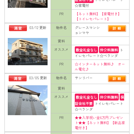
☆家電付
PR
【ネット無料】【家電付き】
【トイレセパレート】
03/12 更新
物件名
グレースマンシ
ョンマヤ
賃料
オススメ
敷金礼金なし
仲介料無料
ト
イレセパレート☆ベランダ
PR
☆インターネット無料♪ オー
ル電化♪
03/05 更新
物件名
サンリバー
賃料
オススメ
敷金礼金なし
仲介料無料
保
証会社不要
トイレセパレート
☆ベランダ
PR
★★入学祝い金6万円プレゼン
ト★★【ネット無料】【新品家
電付き】