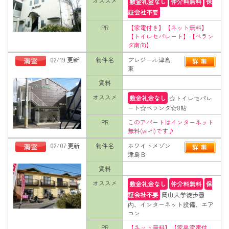
オススメ
敷金礼金なし
仲介料無料
保
証会社不要
PR
【家電付き】【ネット無料】
【トイレセパレート】【ベラン
ダ南向】
02/19 更新
物件名
プレジール津島
東
賃料
オススメ
敷金礼金なし
☆トイレセパレ
ート☆ベランダ☆8帖
PR
このアパートはインターネット
無料(wi-fi)です♪
02/07 更新
物件名
ホワイトメゾン
津島Ｂ
賃料
オススメ
敷金礼金なし
仲介料無料
保
証会社不要
岡山大学徒歩圏
内、インターネット設備、エア
コン
PR
【ネット無料】【家具家電付