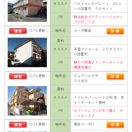
オススメ
バストイレセパレート、2口コ
ンロ設置可、クロゼット
PR
朝は総合グラウンドへジョギン
グに行こう♪
12/14 更新
物件名
コーポ難波
賃料
オススメ
洋室リフォーム、２口ガスコン
ロ設置可
PR
静かで快適♪インターネットも
標準完備♪
12/14 更新
物件名
ピュアベルデサ
ウス北方
賃料
オススメ
トイレセパ―レート☆RC造、光
インターネット無料
PR
セブンイレブンがすぐ隣♪ オ
ートロック♪
12/14 更新
物件名
黒住コーポD