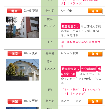
き】【ベランダ】
02/03 更新
物件名
Ami半田
賃料
オススメ
敷金礼金なし
岡山理科大学徒
歩圏内、バストイレ別、南向
き、家電付き
PR
岡山理科大学徒歩5分☆家電付
き
01/22 更新
物件名
レジョン北方
賃料
オススメ
敷金礼金なし
仲介料無料
保
証会社不要
トイレセパレート
☆インターネット無料、バルコ
ニー
PR
【ネット無料】【トイレセパレ
ート】【ベランダ】
01/17 更新
物件名
エステートピア