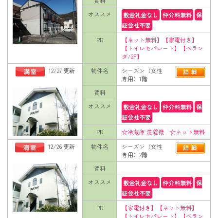
賃料
オススメ
敷金礼金なし
仲介料無料
保
証会社不要
PR
【ネット無料】【家電付き】
【トイレセパレート】【ベラン
ダ/2F】
12/27 更新
物件名
シーズン（女性
専用）1階
賃料
オススメ
敷金礼金なし
仲介料無料
保
証会社不要
PR
☆冷蔵庫.洗濯機 ☆ネット無料
12/26 更新
物件名
シーズン（女性
専用）2階
賃料
オススメ
敷金礼金なし
仲介料無料
保
証会社不要
PR
【家電付き】【ネット無料】
【トイレセパレート】【ベラン