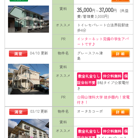
35,000
37,000
賃料
円～
円 (共益
費/管理費 3,000円)
オススメ
トイレセパレート☆法界院駅徒
歩4分
PR
インターネット完備の学生アパ
ートです♪
04/10 更新
物件名
グレースフル津
島
賃料
オススメ
敷金礼金なし
仲介料無料
保
証会社不要
8帖タイプ☆家電付
き
PR
☆岡山理科大学 徒歩圏内！家電
付き！
03/12 更新
物件名
オータカコーポ
賃料
オススメ
敷金礼金なし
仲介料無料
保
証会社不要
トイレセパレート