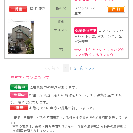
12/11 更新
物件名
メゾンソレイユ
北方
賃料
オススメ
保証会社不要
ロフト、ウォシ
ュレット、2口ガスコンロ、全
室角部屋
PR
☆ロフト付き・ショッピングタ
ウンが近くにあります☆
<< 前へ
|
1
|
2
次へ >>
空室アイコンについて
現在募集中の部屋があります。
空室（卒業退去者）の確認をしています。募集部屋が出次
第、順にご案内します。
お陰様で2026年春の募集が終了しました。
※徒歩・自転車・バスの時間表示は、物件から学校までの所要時間を表していま
す。
電車の表示は、乗換・待ち時間を含まない、学校の最寄駅から物件の最寄駅ま
での所要時間を表しています。