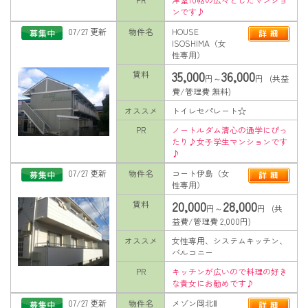
ンです♪
07/27 更新
物件名
HOUSE
ISOSHIMA（女
性専用）
35,000
36,000
賃料
円～
円 (共益
費/管理費 無料)
オススメ
トイレセパレート☆
PR
ノートルダム清心の通学にぴっ
たり♪女子学生マンションです
♪
07/27 更新
物件名
コート伊島（女
性専用）
20,000
28,000
賃料
円～
円 (共
益費/管理費 2,000円)
オススメ
女性専用、システムキッチン、
バルコニー
PR
キッチンが広いので料理の好き
な貴女にお勧めです♪
07/27 更新
物件名
メゾン岡北Ⅱ