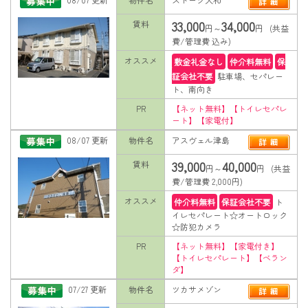
33,000
34,000
賃料
円～
円 (共益
費/管理費 込み)
オススメ
敷金礼金なし
仲介料無料
保
証会社不要
駐車場、セパレー
ト、南向き
PR
【ネット無料】【トイレセパレ
ート】【家電付】
08/07 更新
物件名
アスヴェル津島
39,000
40,000
賃料
円～
円 (共益
費/管理費 2,000円)
オススメ
仲介料無料
保証会社不要
ト
イレセパレート☆オートロック
☆防犯カメラ
PR
【ネット無料】【家電付き】
【トイレセパレート】【ベラン
ダ】
07/27 更新
物件名
ツカサメゾン