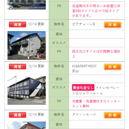
PR
全室南向きの明るいお部屋☆洋
室8帖タイプと広々10帖タイプ
があります。
12/14 更新
物件名
ピアチェーレB
賃料
オススメ
PR
岡大北口すぐそばの閑静な場所
♪
12/14 更新
物件名
K36APARTMENT
京山
賃料
オススメ
敷金礼金なし
トイレセパレー
ト☆シャワールーム
PR
冷蔵庫・洗濯機付き☆インター
ネット無料
12/14 更新
物件名
グリーンエージ
賃料