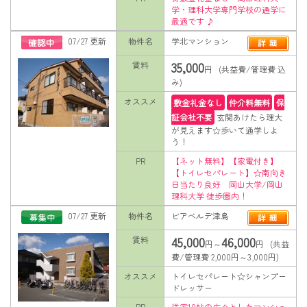
学・理科大学専門学校の通学に
最適です ♪
07/27 更新
物件名
学北マンション
35,000
賃料
円 (共益費/管理費 込
み)
オススメ
敷金礼金なし
仲介料無料
保
証会社不要
玄関あけたら理大
が見えます☆歩いて通学しよ
う！
PR
【ネット無料】【家電付き】
【トイレセパレート】☆南向き
日当たり良好 岡山大学/岡山
理科大学 徒歩圏内！
07/27 更新
物件名
ビアベルデ津島
45,000
46,000
賃料
円～
円 (共益
費/管理費 2,000円～3,000円)
オススメ
トイレセパレート☆シャンプー
ドレッサー
PR
洋室10帖の広々としたマンショ