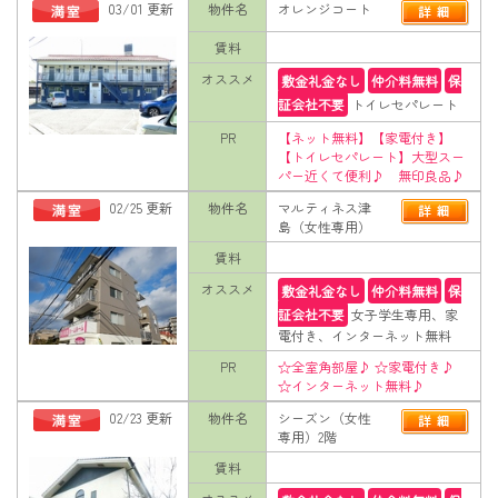
03/01 更新
物件名
オレンジコート
賃料
オススメ
敷金礼金なし
仲介料無料
保
証会社不要
トイレセパレート
PR
【ネット無料】【家電付き】
【トイレセパレート】大型スー
パー近くて便利♪ 無印良品♪
02/25 更新
物件名
マルティネス津
島（女性専用）
賃料
オススメ
敷金礼金なし
仲介料無料
保
証会社不要
女子学生専用、家
電付き、インターネット無料
PR
☆全室角部屋♪ ☆家電付き♪
☆インターネット無料♪
02/23 更新
物件名
シーズン（女性
専用）2階
賃料